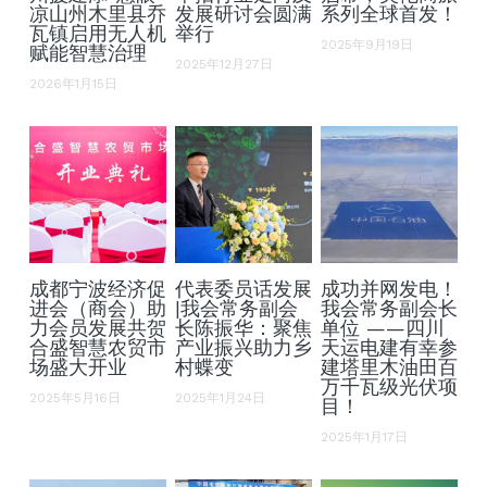
凉山州木里县乔
发展研讨会圆满
系列全球首发！
瓦镇启用无人机
举行
2025年9月19日
赋能智慧治理
2025年12月27日
2026年1月15日
成都宁波经济促
代表委员话发展
成功并网发电！
进会（商会）助
|我会常务副会
我会常务副会长
力会员发展共贺
长陈振华：聚焦
单位 ——四川
合盛智慧农贸市
产业振兴助力乡
天运电建有幸参
场盛大开业
村蝶变
建塔里木油田百
万千瓦级光伏项
2025年5月16日
2025年1月24日
目！
2025年1月17日