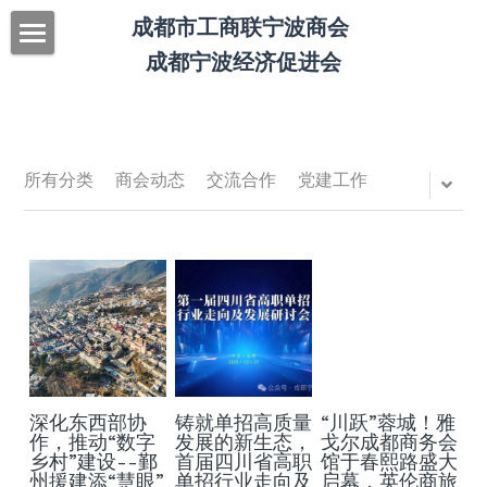
成都市工商联宁波商会 
成都宁波经济促进会
本站首页
商会概况
新闻荟萃
商会简介
所有分类
商会动态
交流合作
党建工作
商会领导
商会动态
人才招聘
商会动态
会员之窗
天下宁波帮
联系我们
深化东西部协
铸就单招高质量
“川跃”蓉城！雅
作，推动“数字
发展的新生态，
戈尔成都商务会
Submit
乡村”建设--鄞
首届四川省高职
馆于春熙路盛大
州援建添“慧眼”
单招行业走向及
启幕，英伦商旅