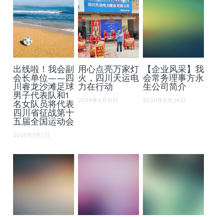
出线啦！我会副
用心点亮万家灯
【企业风采】我
会长单位——四
火，四川天运电
会常务理事方永
川睿龙沙滩足球
力在行动
生公司简介
男子代表队和1
2024年4月15日
2020年8月28日
名女队员将代表
四川省征战第十
五届全国运动会
2025年1月7日