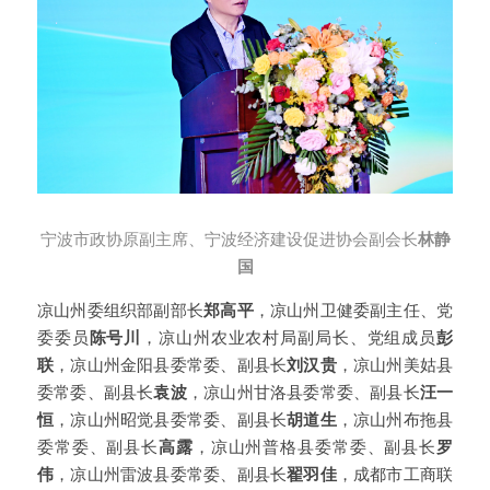
宁波市政协原副主席、宁波经济建设促进协会副会长
林静
国
凉山州委组织部副部长
郑高平
，凉山州卫健委副主任、党
委委员
陈号川
，凉山州农业农村局副局长、党组成员
彭
联
，凉山州金阳县委常委、副县长
刘汉贵
，凉山州美姑县
委常委、副县长
袁波
，凉山州甘洛县委常委、副县长
汪一
恒
，凉山州昭觉县委常委、副县长
胡道生
，凉山州布拖县
委常委、副县长
高露
，凉山州普格县委常委、副县长
罗
伟
，凉山州雷波县委常委、副县长
翟羽佳
，成都市工商联