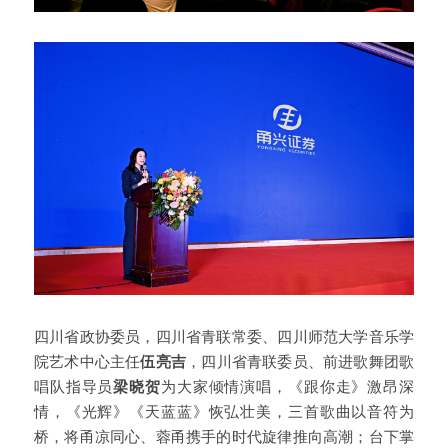
四川省政协委员，四川省青联常委、四川师范大学音乐学
院艺术中心主任
伍亮吉
，四川省青联委员、前进歌舞团歌
唱队指导员
梁晓贺
为大家倾情演唱，《跟你走》激昂深
情，《光辉》《天蓝蓝》恢弘壮美，三首歌曲以音符为
桥，将甬凉同心、蓉甬携手的时代旋律推向高潮；台下掌