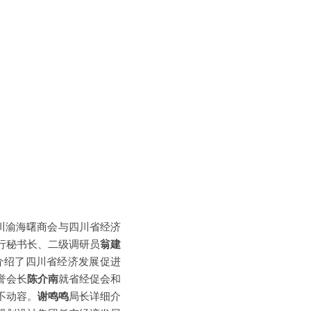
川渝海曙商会与四川省经济
行秘书长、二级调研员
翁建
介绍了四川省经济发展促进
誉会长
陈介南
就省经促会和
不动容。
谢鸣鸣
局长详细介