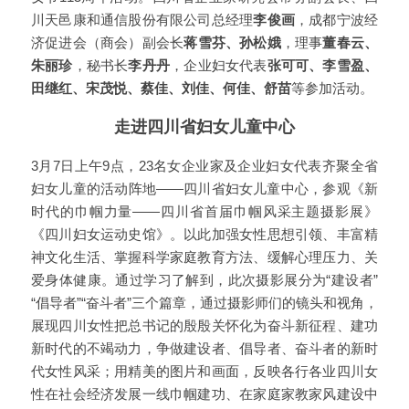
川天邑康和通信股份有限公司总经理
李俊画
，成都宁波经
济促进会（商会）副会长
蒋雪芬、孙松娥
，理事
董春云、
朱丽珍
，秘书长
李丹丹
，企业妇女代表
张可可、李雪盈、
田继红、宋茂悦、蔡佳、刘佳、何佳、舒苗
等参加活动。
走进四川省妇女儿童中心
3月7日上午9点，23名女企业家及企业妇女代表齐聚全省
妇女儿童的活动阵地——四川省妇女儿童中心，参观《新
时代的巾帼力量——四川省首届巾帼风采主题摄影展》
《四川妇女运动史馆》。以此加强女性思想引领、丰富精
神文化生活、掌握科学家庭教育方法、缓解心理压力、关
爱身体健康。通过学习了解到，此次摄影展分为“建设者”
“倡导者”“奋斗者”三个篇章，通过摄影师们的镜头和视角，
展现四川女性把总书记的殷殷关怀化为奋斗新征程、建功
新时代的不竭动力，争做建设者、倡导者、奋斗者的新时
代女性风采；用精美的图片和画面，反映各行各业四川女
性在社会经济发展一线巾帼建功、在家庭家教家风建设中