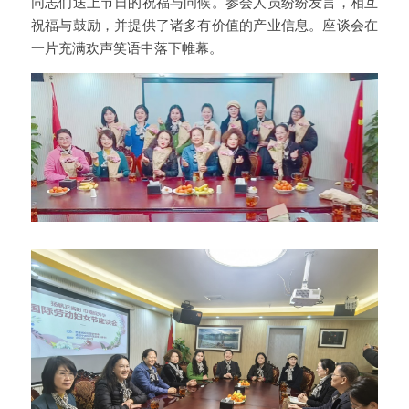
同志们送上节日的祝福与问候。参会人员纷纷发言，相互
祝福与鼓励，并提供了诸多有价值的产业信息。座谈会在
一片充满欢声笑语中落下帷幕。