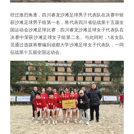
经过激烈角逐，四川睿龙沙滩足球男子代表队在决赛中斩
获沙滩足球男子组第一名，将代表四川省征战第十五届全
国运动会沙滩足球比赛；四川睿龙沙滩足球女子代表队在
决赛中荣获沙滩足球女子组第二名。与此同时，1名女队
员通过选拔将整编到成都大学沙滩足球女子代表队，一同
征战第十五届全国运动会。